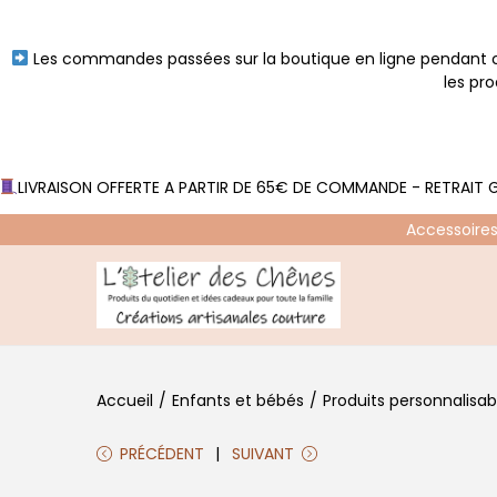
Les commandes passées sur la boutique en ligne pendant ce
les pr
LIVRAISON OFFERTE A PARTIR DE 65€ DE COMMANDE - RETRAIT G
Accessoires
P
P
a
a
s
s
Accueil
/
Enfants et bébés
/
Produits personnalisab
s
s
e
e
PRÉCÉDENT
SUIVANT
r
r
à
a