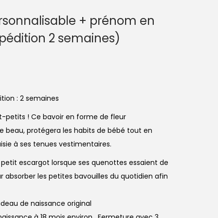
personnalisable + prénom en
xpédition 2 semaines)
tion : 2 semaines
t-petits ! Ce bavoir en forme de fleur
e beau, protégera les habits de bébé tout en
sie à ses tenues vestimentaires.
n petit escargot lorsque ses quenottes essaient de
 absorber les petites bavouilles du quotidien afin
cadeau de naissance original
naissance à 18 mois environ . Fermeture avec 3