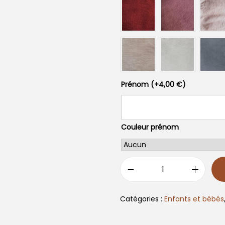
Prénom
(+
4,00
€
)
Couleur prénom
q
u
Catégories :
Enfants et bébés
a
n