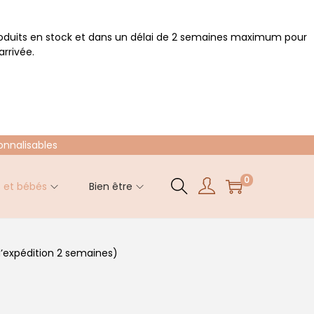
roduits en stock et dans un délai de 2 semaines maximum pour
rrivée.
onnalisables
0
s et bébés
Bien être
 d’expédition 2 semaines)