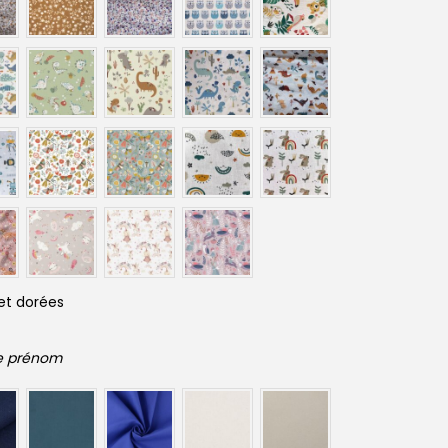
et dorées
le prénom