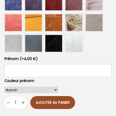
Prénom
(+
4,00
€
)
Couleur prénom
AJOUTER AU PANIER
q
u