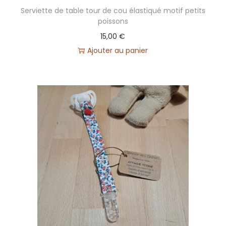
i
Serviette de table tour de cou élastiqué motif petits
poissons
n
15,00
€
p
Ajouter au panier
e
r
s
o
n
n
a
l
i
s
a
b
l