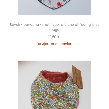
(
D
é
l
Bavoir « bandana » motif sapins biche et faon gris et
rouge
a
10,50
€
i
Ajouter au panier
d
'
e
x
p
é
d
i
t
i