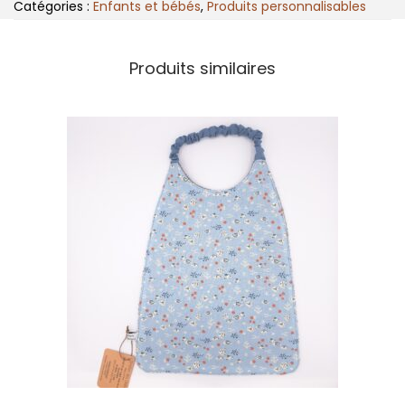
Catégories :
Enfants et bébés
,
Produits personnalisables
a
n
t
Produits similaires
i
t
é
d
e
C
a
p
e
d
e
b
a