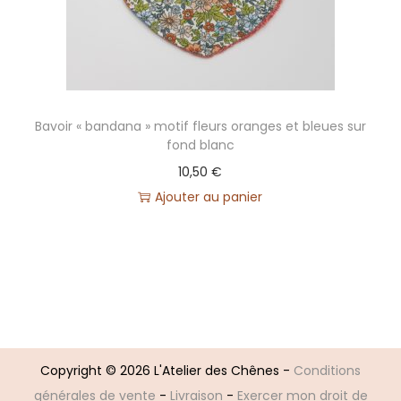
o
n
2
s
e
Bavoir « bandana » motif fleurs oranges et bleues sur
m
fond blanc
a
10,50
€
i
Ajouter au panier
n
e
s
)
Copyright © 2026
L'Atelier des Chênes
-
Conditions
générales de vente
-
Livraison
-
Exercer mon droit de