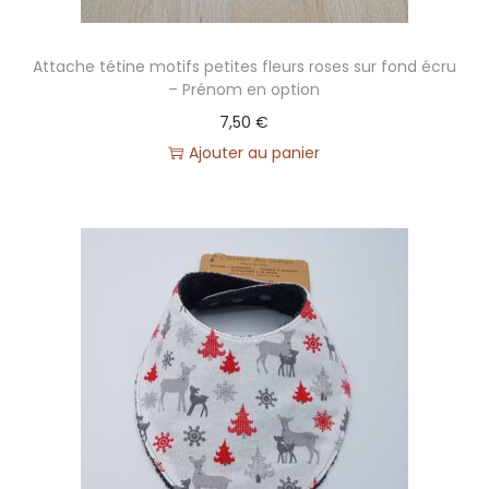
e
+
Attache tétine motifs petites fleurs roses sur fond écru
p
– Prénom en option
r
7,50
€
é
Ajouter au panier
n
o
m
e
n
o
p
t
i
o
n