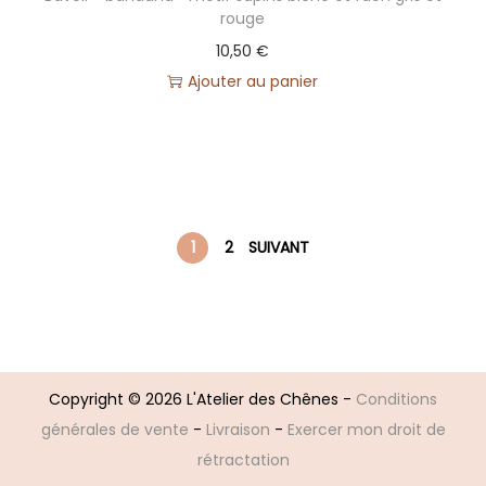
rouge
10,50
€
Ajouter au panier
1
2
SUIVANT
Copyright © 2026
L'Atelier des Chênes
-
Conditions
générales de vente
-
Livraison
-
Exercer mon droit de
rétractation