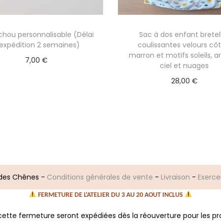
hou personnalisable (Délai
Sac à dos enfant bretel
’expédition 2 semaines)
coulissantes velours côt
marron et motifs soleils, a
7,00
€
ciel et nuages
Sélectionner des options
28,00
€
Ajouter au panier
r des Chênes
-
Conditions générales de vente
-
Livraison
-
Exerce
FERMETURE DE L'ATELIER DU 3 AU 20 AOUT INCLUS
tte fermeture seront expédiées dès la réouverture pour les p