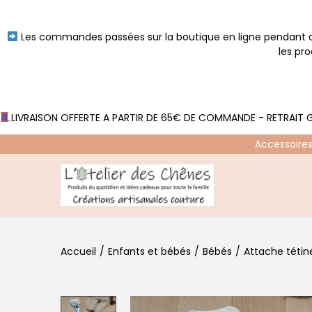
Les commandes passées sur la boutique en ligne pendant ce
les pr
LIVRAISON OFFERTE A PARTIR DE 65€ DE COMMANDE - RETRAIT G
Accessoires
P
P
a
a
s
s
Accueil
/
Enfants et bébés
/
Bébés
/
Attache tétin
s
s
e
e
r
r
à
a