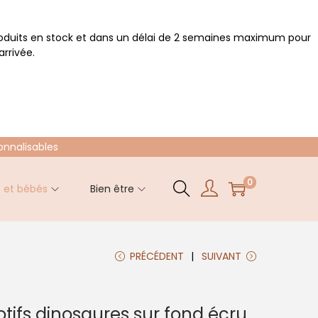
roduits en stock et dans un délai de 2 semaines maximum pour
rrivée.
onnalisables
0
s et bébés
Bien être
PRÉCÉDENT
SUIVANT
tifs dinosaures sur fond écru