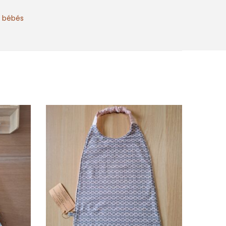
t bébés