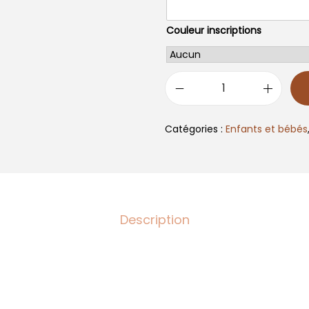
Couleur inscriptions
q
u
Catégories :
Enfants et bébés
a
n
t
i
t
Description
é
d
e
P