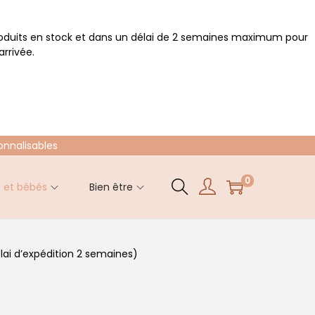
roduits en stock et dans un délai de 2 semaines maximum pour
rrivée.
onnalisables
0
s et bébés
Bien être
élai d’expédition 2 semaines)