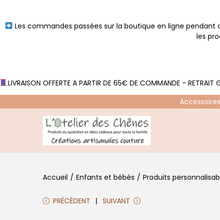
Les commandes passées sur la boutique en ligne pendant ce
les pr
LIVRAISON OFFERTE A PARTIR DE 65€ DE COMMANDE - RETRAIT G
Accessoires
P
P
a
a
s
s
Accueil
/
Enfants et bébés
/
Produits personnalisab
s
s
e
e
PRÉCÉDENT
SUIVANT
r
r
à
a