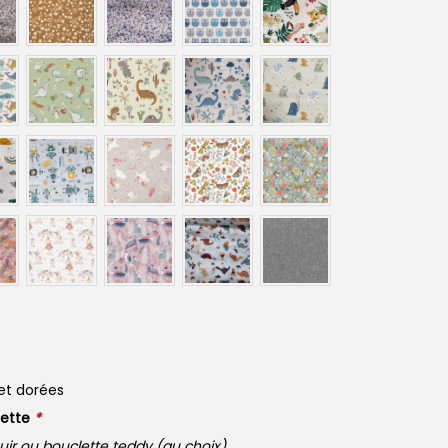
et dorées
lette
*
Tissu velours côtelé ou simili cuir ou bouclette teddy (au choix)