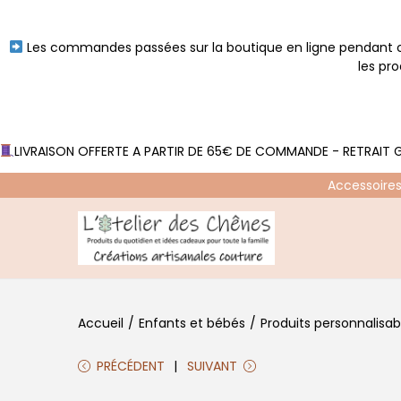
Les commandes passées sur la boutique en ligne pendant ce
les pr
LIVRAISON OFFERTE A PARTIR DE 65€ DE COMMANDE - RETRAIT G
Accessoires
P
P
a
a
s
s
Accueil
/
Enfants et bébés
/
Produits personnalisab
s
s
e
e
PRÉCÉDENT
SUIVANT
r
r
à
a