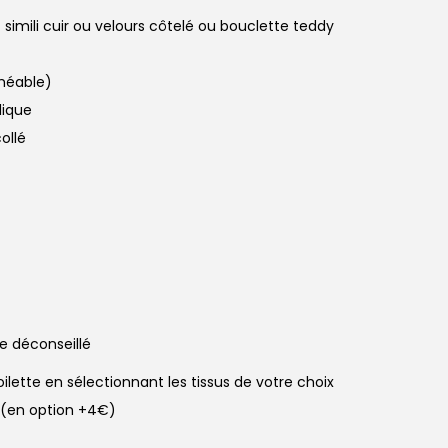
simili cuir ou velours côtelé ou bouclette teddy
méable)
lique
ollé
e déconseillé
lette en sélectionnant les tissus de votre choix
e (en option +4€)