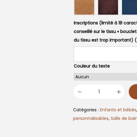
Inscriptions (limité à 18 cara
conseillé sur le tissu « boucle
du tissu est trop important)
(
Couleur du texte
q
u
Catégories :
Enfants et bébés
a
personnalisables
,
Salle de bai
n
t