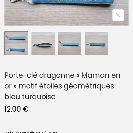
n
Porte-clé dragonne « Maman en
or » motif étoiles géométriques
bleu turquoise
12,00
€