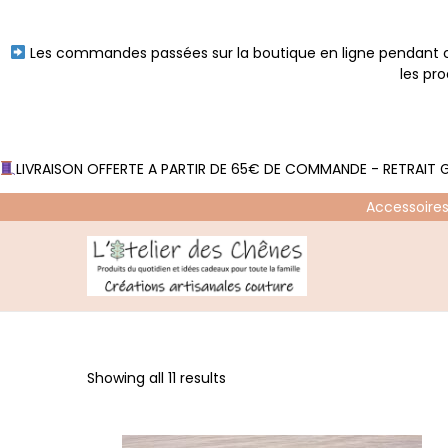
Les commandes passées sur la boutique en ligne pendant ce
les pr
LIVRAISON OFFERTE A PARTIR DE 65€ DE COMMANDE - RETRAIT G
Accessoires
P
P
a
a
s
s
s
s
Showing all 11 results
e
e
r
r
à
a