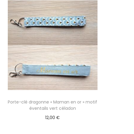
Porte-clé dragonne « Maman en or » motif
éventails vert céladon
12,00
€
Ajouter au panier