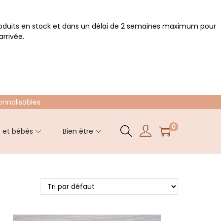
roduits en stock et dans un délai de 2 semaines maximum pour
rrivée.
onnalisables
0
s et bébés
Bien être