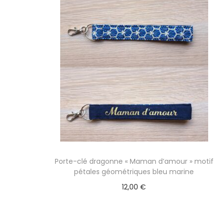
l
u
a
c
n
o
a
n
v
t
i
e
g
n
a
u
t
i
o
Porte-clé dragonne « Maman d’amour » motif
n
pétales géométriques bleu marine
12,00
€
Ajouter au panier