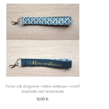
Porte-clé dragonne « Mère veilleuse » motif
éventails vert émeraude
12,00
€
Ajouter au panier