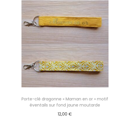
Porte-clé dragonne « Maman en or » motif
éventails sur fond jaune moutarde
12,00
€
Ajouter au panier