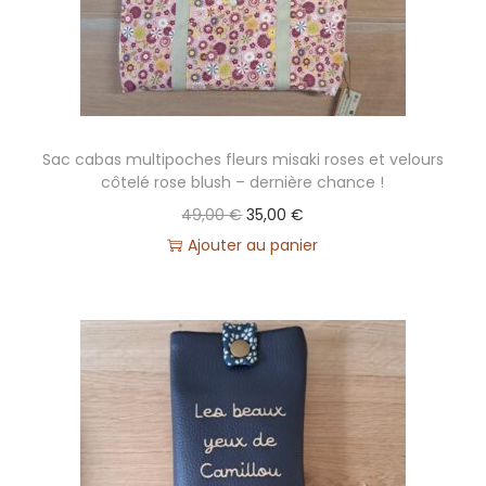
Sac cabas multipoches fleurs misaki roses et velours
côtelé rose blush – dernière chance !
L
L
49,00
€
35,00
€
e
e
Ajouter au panier
p
p
r
r
i
i
x
x
i
a
n
c
i
t