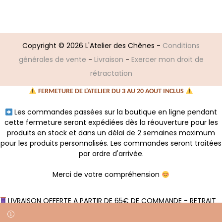
Copyright © 2026
L'Atelier des Chênes
-
Conditions
générales de vente
-
Livraison
-
Exercer mon droit de
rétractation
FERMETURE DE L'ATELIER DU 3 AU 20 AOUT INCLUS
Les commandes passées sur la boutique en ligne pendant
cette fermeture seront expédiées dès la réouverture pour les
produits en stock et dans un délai de 2 semaines maximum
pour les produits personnalisés. Les commandes seront traitées
par ordre d'arrivée.
Merci de votre compréhension
LIVRAISON OFFERTE A PARTIR DE 65€ DE COMMANDE - RETRAIT
GRATUIT A L'ATELIER SANS MINIMUM D'ACHAT
Ignorer