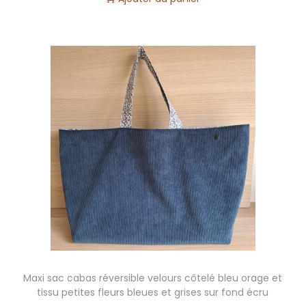
D
é
l
a
i
d
'
e
x
p
é
d
i
t
i
Maxi sac cabas réversible velours côtelé bleu orage et
o
tissu petites fleurs bleues et grises sur fond écru