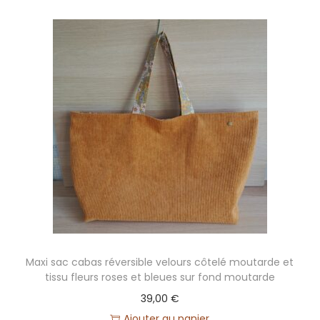
p
e
r
s
o
n
n
a
l
i
s
a
b
l
Maxi sac cabas réversible velours côtelé moutarde et
tissu fleurs roses et bleues sur fond moutarde
e
39,00
€
(
Ajouter au panier