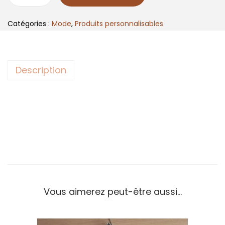
q
u
Catégories :
Mode
,
Produits personnalisables
a
n
t
Description
i
t
é
d
e
M
a
x
i
Vous aimerez peut-être aussi…
s
a