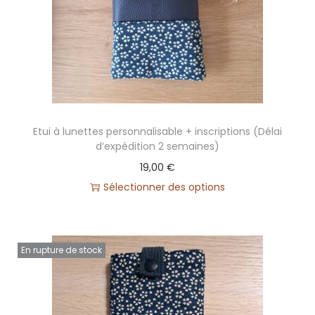
t
u
i
e
a
l
l
e
é
s
t
t
a
Etui à lunettes personnalisable + inscriptions (Délai
i
:
d’expédition 2 semaines)
t
3
19,00
€
5
Sélectionner des options
:
,
4
0
9
0
En rupture de stock
,
0
€
0
.