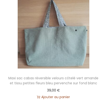
c
c
a
b
a
s
r
é
v
e
r
s
Maxi sac cabas réversible velours côtelé vert amande
i
et tissu petites fleurs bleu pervenche sur fond blanc
b
39,00
€
l
Ajouter au panier
e