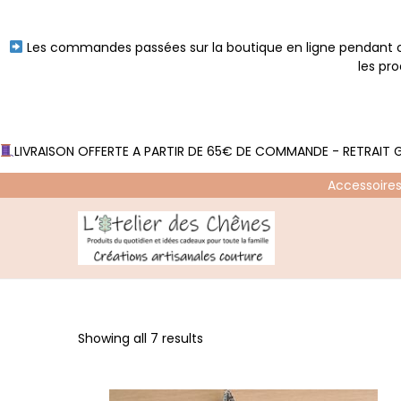
Les commandes passées sur la boutique en ligne pendant ce
les pr
LIVRAISON OFFERTE A PARTIR DE 65€ DE COMMANDE - RETRAIT G
Accessoires
P
P
a
a
s
s
s
s
Showing all 7 results
e
e
r
r
à
a