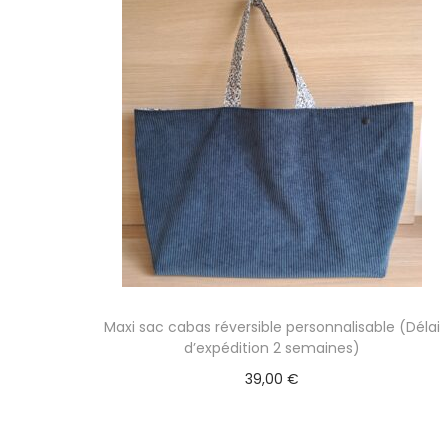
l
u
a
c
n
o
a
n
v
t
i
e
g
n
a
u
t
i
o
Maxi sac cabas réversible personnalisable (Délai
n
d’expédition 2 semaines)
39,00
€
Sélectionner des options