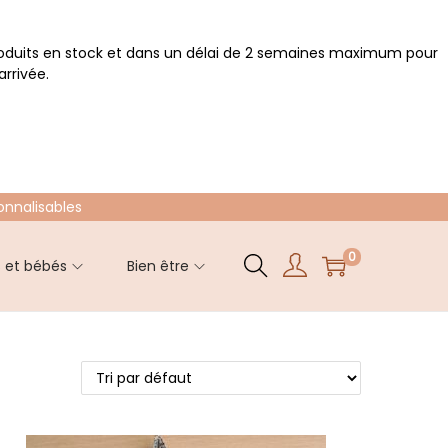
roduits en stock et dans un délai de 2 semaines maximum pour
rrivée.
onnalisables
0
s et bébés
Bien être