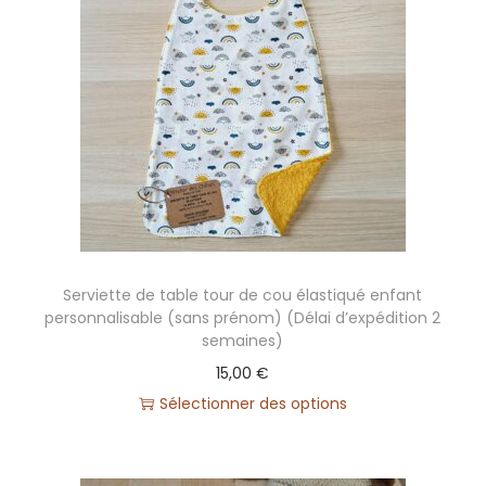
a
n
d
a
n
a
"
p
e
r
Serviette de table tour de cou élastiqué enfant
s
personnalisable (sans prénom) (Délai d’expédition 2
o
semaines)
n
15,00
€
n
Sélectionner des options
a
l