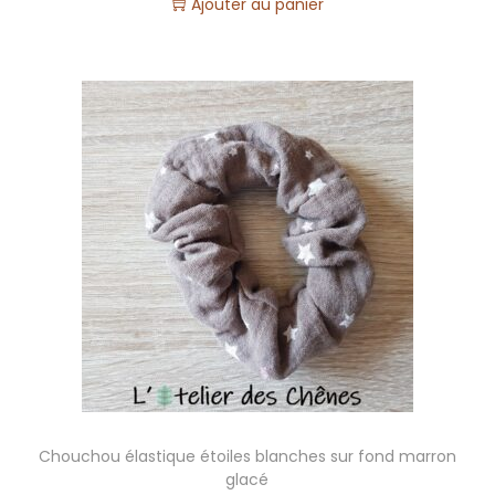
t
Ajouter au panier
i
o
n
2
s
e
m
a
i
n
e
s
)
Chouchou élastique étoiles blanches sur fond marron
glacé