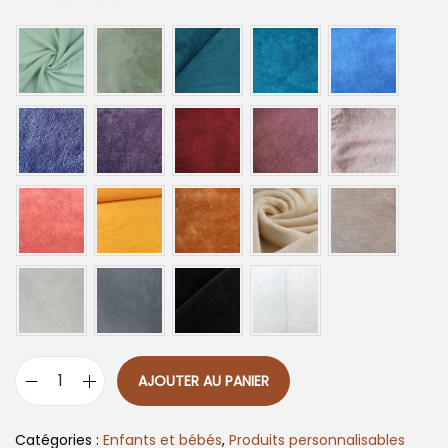
AJOUTER AU PANIER
q
u
Catégories :
Enfants et bébés
,
Produits personnalisables