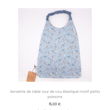
m
)
(
D
é
l
a
i
d
'
e
x
p
é
Serviette de table tour de cou élastiqué motif petits
d
poissons
i
15,00
€