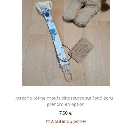
i
s
a
b
l
e
(
s
a
n
s
p
Attache tétine motifs dinosaures sur fond écru –
r
prénom en option
é
7,50
€
n
Ajouter au panier
o