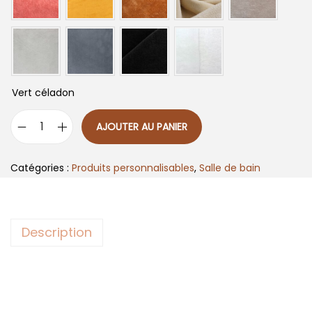
Vert céladon
AJOUTER AU PANIER
q
u
Catégories :
Produits personnalisables
,
Salle de bain
a
n
t
Description
i
t
é
d
e