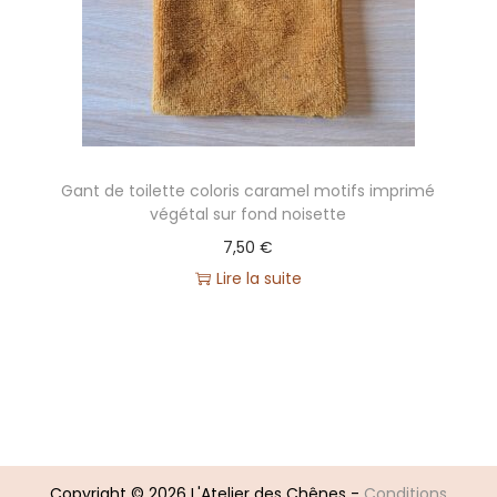
i
d
'
e
x
p
Gant de toilette coloris caramel motifs imprimé
végétal sur fond noisette
é
d
7,50
€
i
Lire la suite
t
i
o
n
2
s
Copyright © 2026
L'Atelier des Chênes
-
Conditions
e