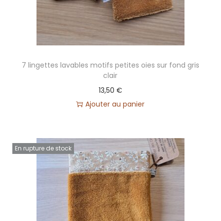
n
n
a
l
7 lingettes lavables motifs petites oies sur fond gris
i
clair
s
13,50
€
a
Ajouter au panier
b
l
e
En rupture de stock
s
(
D
é
l
a