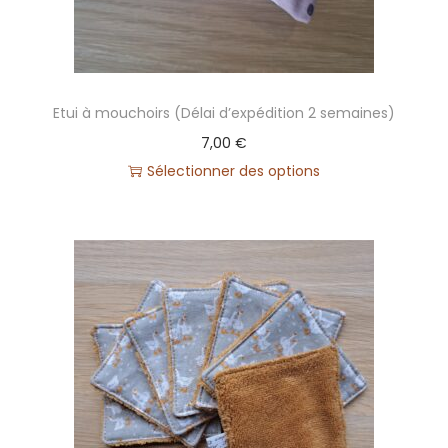
m
e
n
t
Etui à mouchoirs (Délai d’expédition 2 semaines)
a
7,00
€
s
Sélectionner des options
s
o
r
t
i
p
e
r
s
o