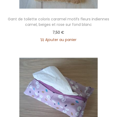
e
s
Gant de toilette coloris caramel motifs fleurs indiennes
+
camel, beiges et rose sur fond blanc
p
7,50
€
a
Ajouter au panier
n
i
e
r
d
e
r
a
n
g
e