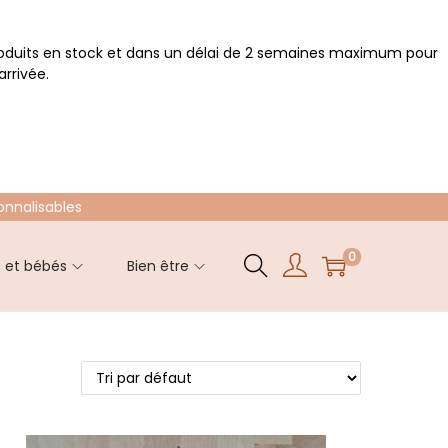
roduits en stock et dans un délai de 2 semaines maximum pour
rrivée.
onnalisables
0
s et bébés
Bien être