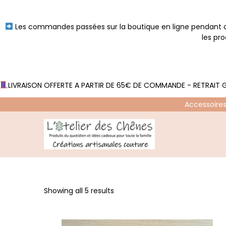
Les commandes passées sur la boutique en ligne pendant ce
les pr
LIVRAISON OFFERTE A PARTIR DE 65€ DE COMMANDE - RETRAIT G
Accessoires
P
P
a
a
s
s
s
s
Showing all 5 results
e
e
r
r
à
a