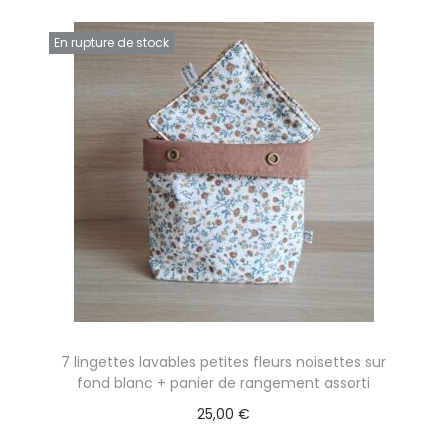
En rupture de stock
7 lingettes lavables petites fleurs noisettes sur
fond blanc + panier de rangement assorti
25,00
€
Lire la suite