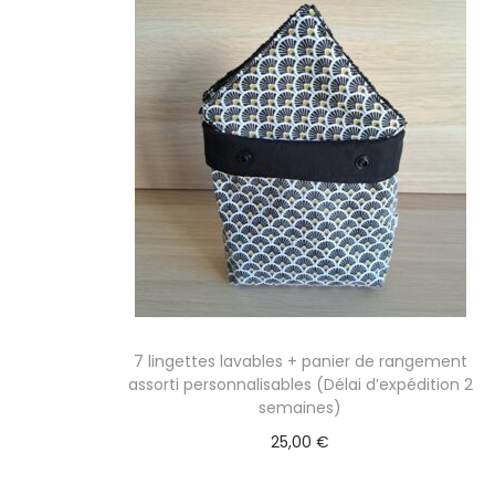
l
u
a
c
n
o
a
n
v
t
i
e
g
n
a
u
t
i
o
7 lingettes lavables + panier de rangement
n
assorti personnalisables (Délai d’expédition 2
semaines)
25,00
€
Sélectionner des options