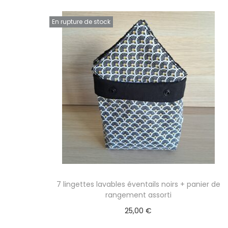
En rupture de stock
7 lingettes lavables éventails noirs + panier de
rangement assorti
25,00
€
Lire la suite