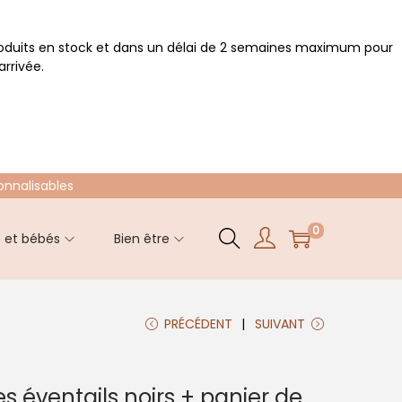
roduits en stock et dans un délai de 2 semaines maximum pour
rrivée.
onnalisables
0
s et bébés
Bien être
PRÉCÉDENT
SUIVANT
es éventails noirs + panier de