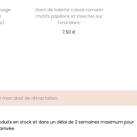
visage
Gant de toilette coloris romarin
i
motifs papillons et insectes sur
s)
fond blanc
7,50
€
ions
Ajouter au panier
r mon droit de rétractation
roduits en stock et dans un délai de 2 semaines maximum pour
rrivée.