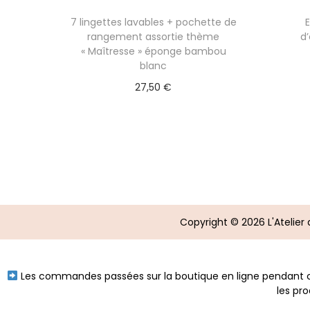
7 lingettes lavables + pochette de
rangement assortie thème
d
« Maîtresse » éponge bambou
blanc
27,50
€
Ajouter au panier
Copyright © 2026
L'Atelie
Les commandes passées sur la boutique en ligne pendant ce
les pr