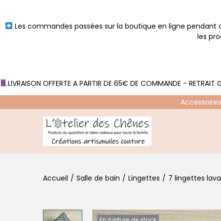
Les commandes passées sur la boutique en ligne pendant ce
les pr
LIVRAISON OFFERTE A PARTIR DE 65€ DE COMMANDE - RETRAIT G
Accessoires
P
P
a
a
s
s
Accueil
/
Salle de bain
/
Lingettes
/
7 lingettes lav
s
s
e
e
r
r
à
a
En rupture de stock