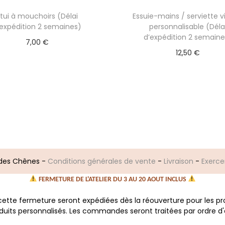
Etui à mouchoirs (Délai
Essuie-mains / serviette 
’expédition 2 semaines)
personnalisable (Déla
d’expédition 2 semaine
7,00
€
12,50
€
Sélectionner des options
Sélectionner des opt
r des Chênes
-
Conditions générales de vente
-
Livraison
-
Exerce
FERMETURE DE L'ATELIER DU 3 AU 20 AOUT INCLUS
tte fermeture seront expédiées dès la réouverture pour les p
oduits personnalisés. Les commandes seront traitées par ordre d'a