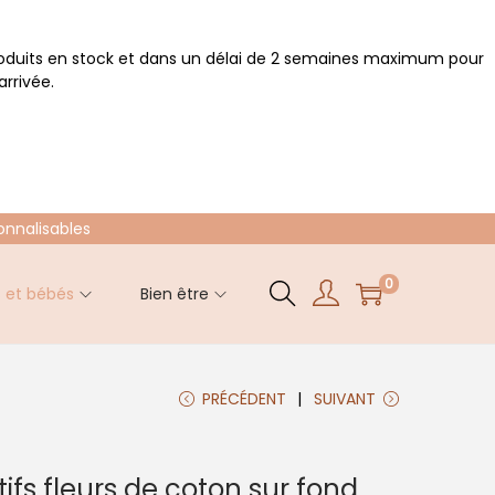
roduits en stock et dans un délai de 2 semaines maximum pour
rrivée.
onnalisables
0
s et bébés
Bien être
PRÉCÉDENT
SUIVANT
fs fleurs de coton sur fond