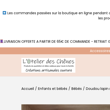
Les commandes passées sur la boutique en ligne pendant ce
les pr
LIVRAISON OFFERTE A PARTIR DE 65€ DE COMMANDE - RETRAIT G
Accessoires
P
P
a
a
s
s
Accueil
/
Enfants et bébés
/
Bébés
/
Doudou lapin m
s
s
e
e
r
r
à
a