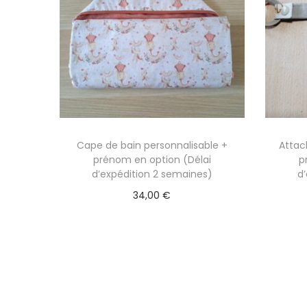
Cape de bain personnalisable +
Attac
prénom en option (Délai
p
d’expédition 2 semaines)
d
34,00
€
Sélectionner des options