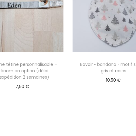
he tétine personnalisable –
Bavoir « bandana » motif 
rénom en option (délai
gris et roses
’expédition 2 semaines)
10,50
€
7,50
€
Ajouter au panier
Sélectionner des options