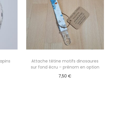
sapins
Attache tétine motifs dinosaures
sur fond écru – prénom en option
7,50
€
Ajouter au panier