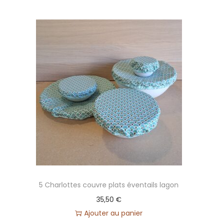
i
l
l
e
M
p
e
r
s
o
n
n
a
l
5 Charlottes couvre plats éventails lagon
i
35,50
€
s
Ajouter au panier