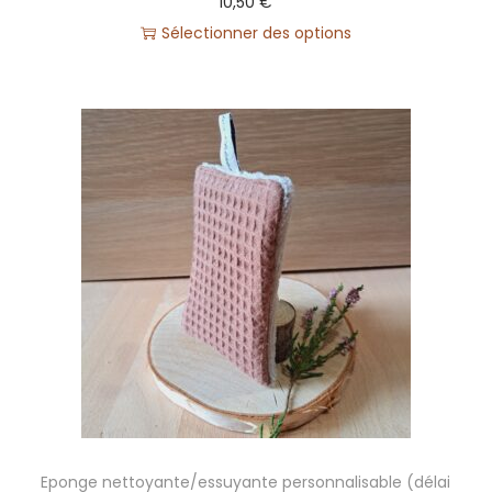
10,50
€
d
Sélectionner des options
i
t
i
o
n
2
s
e
m
a
i
n
e
s
)
Eponge nettoyante/essuyante personnalisable (délai