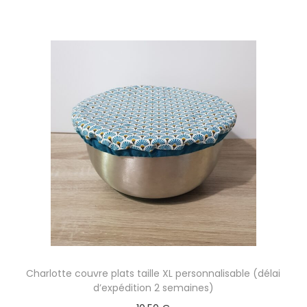
a
b
l
e
(
d
é
l
a
i
d
'
e
x
Charlotte couvre plats taille XL personnalisable (délai
p
d’expédition 2 semaines)
é