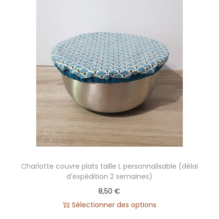
t
t
e
c
o
u
v
r
e
p
l
a
Charlotte couvre plats taille L personnalisable (délai
t
d’expédition 2 semaines)
s
8,50
€
t
Sélectionner des options
a