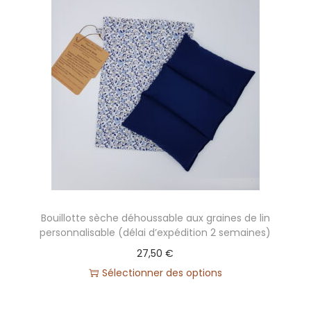
o
u
m
e
s
s
a
g
e
(
d
Bouillotte sèche déhoussable aux graines de lin
é
personnalisable (délai d’expédition 2 semaines)
l
27,50
€
a
Sélectionner des options
i
d