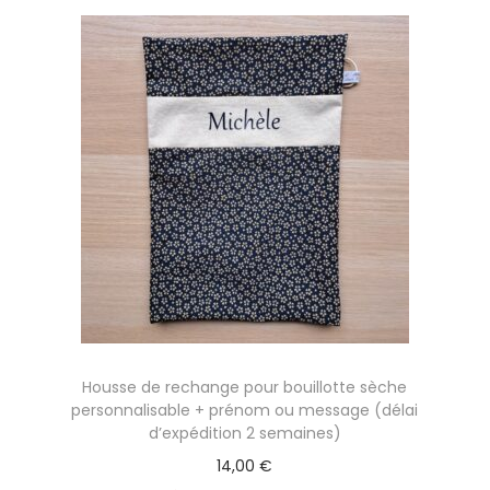
'
e
x
p
é
d
i
t
i
o
n
2
s
Housse de rechange pour bouillotte sèche
personnalisable + prénom ou message (délai
e
d’expédition 2 semaines)
m
14,00
€
a