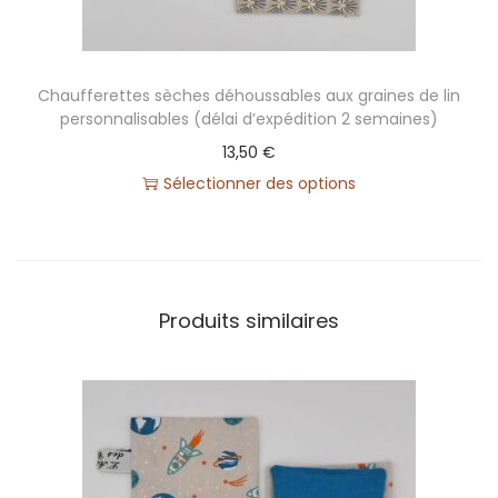
d
é
h
Chaufferettes sèches déhoussables aux graines de lin
o
personnalisables (délai d’expédition 2 semaines)
u
13,50
€
s
Sélectionner des options
s
a
b
l
Produits similaires
e
a
u
x
g
r