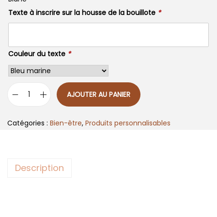
Texte à inscrire sur la housse de la bouillote
*
Couleur du texte
*
AJOUTER AU PANIER
q
u
Catégories :
Bien-être
,
Produits personnalisables
a
n
t
Description
i
t
é
d