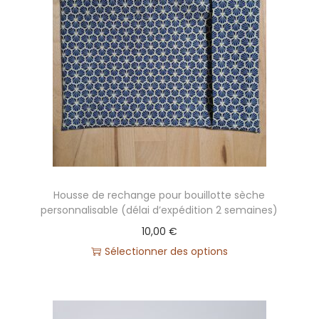
n
a
l
i
s
a
b
l
e
+
Housse de rechange pour bouillotte sèche
p
personnalisable (délai d’expédition 2 semaines)
r
10,00
€
é
Sélectionner des options
n
o
m