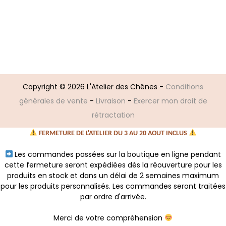
C
a
e
g
p
e
r
d
o
e
d
p
Copyright © 2026
L'Atelier des Chênes
-
Conditions
u
r
générales de vente
-
Livraison
-
Exercer mon droit de
i
i
rétractation
t
x
a
FERMETURE DE L'ATELIER DU 3 AU 20 AOUT INCLUS
p
:
Les commandes passées sur la boutique en ligne pendant
l
2
cette fermeture seront expédiées dès la réouverture pour les
u
1
produits en stock et dans un délai de 2 semaines maximum
pour les produits personnalisés. Les commandes seront traitées
s
,
par ordre d'arrivée.
i
0
e
0
Merci de votre compréhension