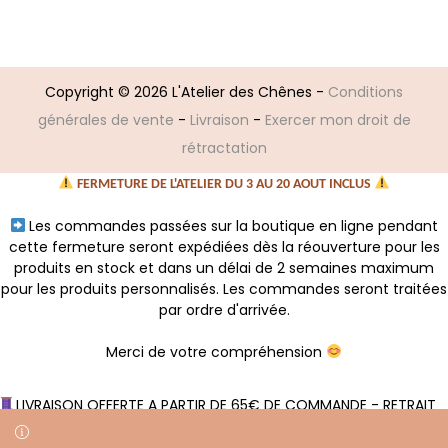
Copyright © 2026
L'Atelier des Chênes
-
Conditions
générales de vente
-
Livraison
-
Exercer mon droit de
rétractation
FERMETURE DE L'ATELIER DU 3 AU 20 AOUT INCLUS
Les commandes passées sur la boutique en ligne pendant
cette fermeture seront expédiées dès la réouverture pour les
produits en stock et dans un délai de 2 semaines maximum
pour les produits personnalisés. Les commandes seront traitées
par ordre d'arrivée.
Merci de votre compréhension
LIVRAISON OFFERTE A PARTIR DE 65€ DE COMMANDE - RETRAIT
GRATUIT A L'ATELIER SANS MINIMUM D'ACHAT
Ignorer