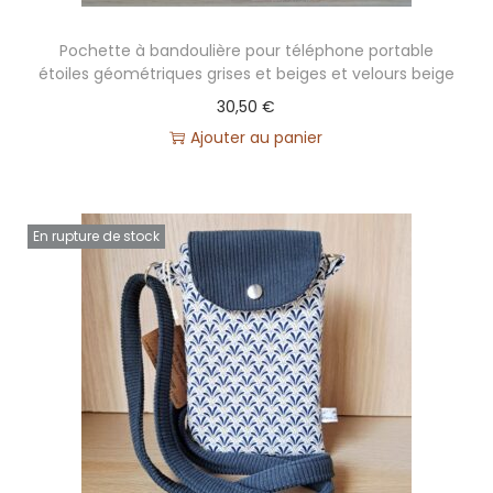
n
Pochette à bandoulière pour téléphone portable
étoiles géométriques grises et beiges et velours beige
30,50
€
Ajouter au panier
En rupture de stock