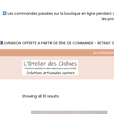
Les commandes passées sur la boutique en ligne pendant ce
les pr
LIVRAISON OFFERTE A PARTIR DE 65€ DE COMMANDE - RETRAIT G
Accessoires
P
P
a
a
s
s
s
s
Showing all 10 results
e
e
r
r
à
a