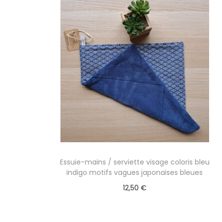
l
u
a
c
n
o
a
n
v
t
i
e
g
n
a
u
t
i
o
Essuie-mains / serviette visage coloris bleu
n
indigo motifs vagues japonaises bleues
12,50
€
Ajouter au panier