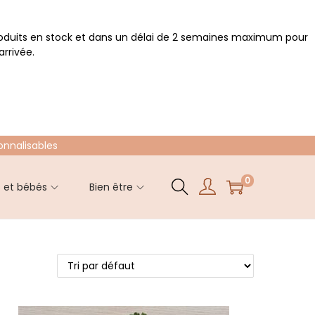
roduits en stock et dans un délai de 2 semaines maximum pour
rrivée.
onnalisables
0
s et bébés
Bien être