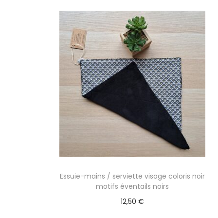
Essuie-mains / serviette visage coloris noir
motifs éventails noirs
12,50
€
Ajouter au panier